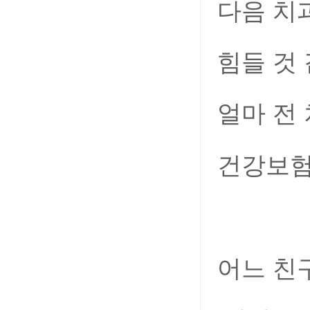
다음 치
힘들 것
얼마 전
건강보험
어느 친