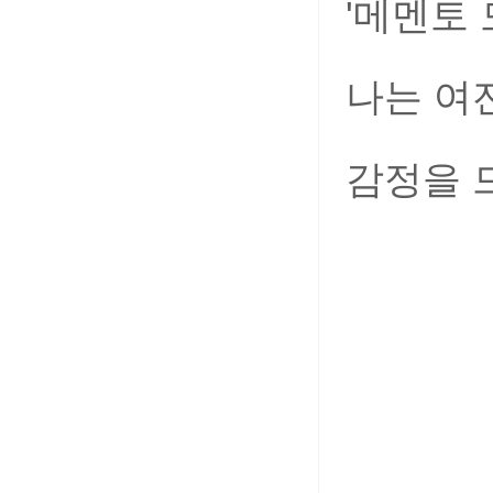
'메멘토 
나는 여
감정을 