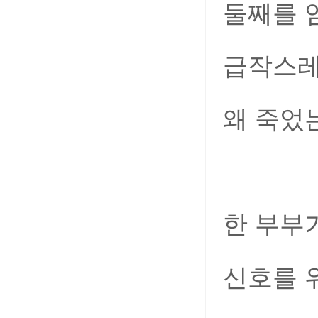
둘째를 
급작스레
왜 죽었
한 부부
신호를 