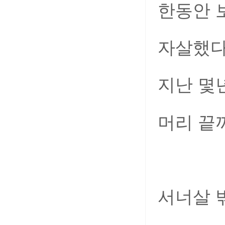
한동안 
자살했다
지난 몇
머리 끝
서너살 