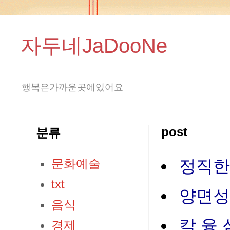
자두네JaDooNe
행복은가까운곳에있어요
post
분류
문화예술
정직한
txt
양면성
음식
칼 융
경제