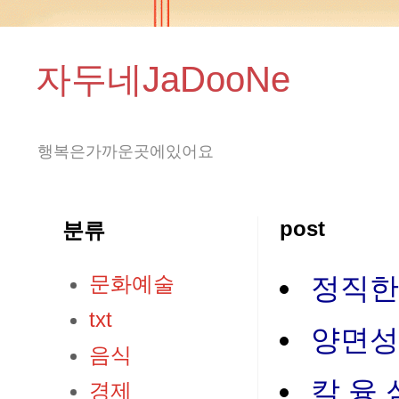
자두네JaDooNe
행복은가까운곳에있어요
post
분류
문화예술
정직한
txt
양면성
음식
칼 융
경제