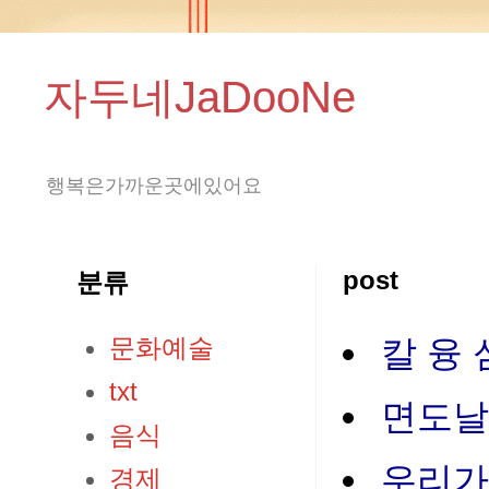
자두네JaDooNe
행복은가까운곳에있어요
post
분류
문화예술
칼 융
txt
면도날
음식
우리가
경제