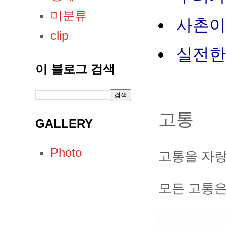
미분류
사촌이
clip
실전한
이 블로그 검색
고통
GALLERY
Photo
고통을 자랑
모든 고통은